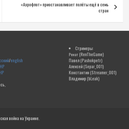
«Аэрофлот» приостанавливает полёты ещё в семь
стран
Стримеры:
(RenTheGame)
Ренат
сский
/
english
Павел
(Pashokpetr)
ДНР
Алексей
(Separ_001)
НР
Константин
(Streamer_001)
Владимир
(bLeak)
сь,
!
кая война на Украине.