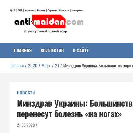
Перейти
к
содержимому
Антимайдан:
На сайте 'Антимайдан' вы найдете самые свежие новости и аналитик
о гражданской войне на Украине, включая события в Новороссии,
ДНР, ЛНР и других регионах.
ГЛАВНАЯ
КОЛЛЕКТИВ
О САЙТЕ
Гражданская война на
Главная
2020
Март
21
Минздрав Украины: Большинство зараж
Украине
НОВОСТИ
Минздрав Украины: Большинств
перенесут болезнь «на ногах»
21.03.2020