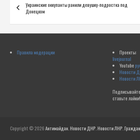
Украинские оккупанты ранили девушку-подростка под
по
Донецком
записям
Правила модерации
Проекты:
livejournal
Youtube
ру
Новости 
Новости Л
Подписывайте
ставьте лайки
Copyright © 2026
Антимайдан. Новости ДНР. Новости ЛНР. Гражданс