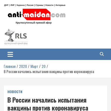
Перейти
к
содержимому
Антимайдан: Гражданская война
На сайте 'Антимайдан' вы найдете самые свежие новости и аналитику о
гражданской войне на Украине, включая события в Новороссии, ДНР,
на Украине
ЛНР и других регионах.
Главная
2020
Март
20
В России начались испытания вакцины против коронавируса
НОВОСТИ
В России начались испытания
вакцины против коронавируса