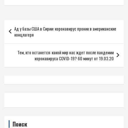
Навигация
Ад у базы США в Сирии: коронавирус проник в американские
по
концлагеря
записям
Тем, кто останется: какой мир нас ждет после пандемии
коронавируса COVID-19? 60 минут от 19.03.20
Поиск