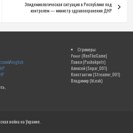
Эпидемиологическая ситуация в Республике под
контролем — министр здравоохранения ДНР
Стримеры:
(RenTheGame)
Ренат
сский
/
english
Павел
(Pashokpetr)
ДНР
Алексей
(Separ_001)
НР
Константин
(Streamer_001)
Владимир
(bLeak)
сь,
!
кая война на Украине.