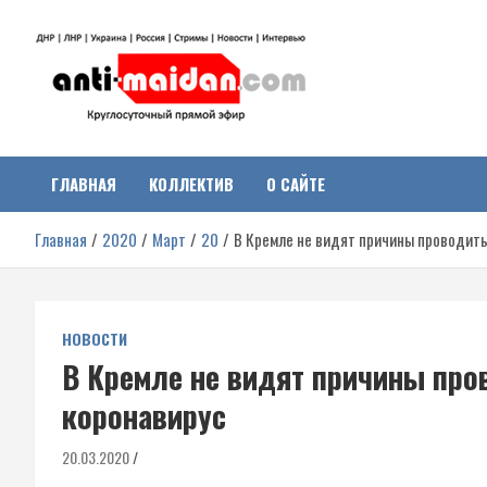
Перейти
к
содержимому
Антимайдан:
На сайте 'Антимайдан' вы найдете самые свежие новости и аналитик
о гражданской войне на Украине, включая события в Новороссии,
ДНР, ЛНР и других регионах.
ГЛАВНАЯ
КОЛЛЕКТИВ
О САЙТЕ
Гражданская война на
Главная
2020
Март
20
В Кремле не видят причины проводить
Украине
НОВОСТИ
В Кремле не видят причины пров
коронавирус
20.03.2020