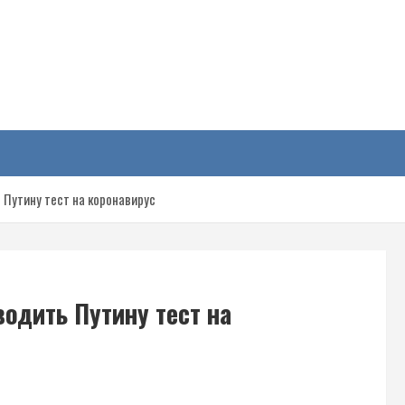
у
 Путину тест на коронавирус
одить Путину тест на