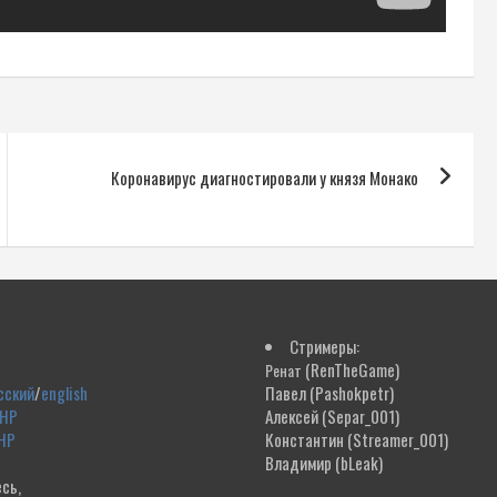
Коронавирус диагностировали у князя Монако
Стримеры:
(RenTheGame)
Ренат
сский
/
english
Павел
(Pashokpetr)
ДНР
Алексей
(Separ_001)
НР
Константин
(Streamer_001)
Владимир
(bLeak)
сь,