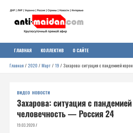
Перейти
к
содержимому
Антимайдан:
На сайте 'Антимайдан' вы найдете самые свежие новости и аналитик
о гражданской войне на Украине, включая события в Новороссии,
ДНР, ЛНР и других регионах.
ГЛАВНАЯ
КОЛЛЕКТИВ
О САЙТЕ
Гражданская война на
Главная
2020
Март
19
Захарова: ситуация с пандемией коро
Украине
ВИДЕО
НОВОСТИ
Захарова: ситуация с пандемие
человечность — Россия 24
19.03.2020