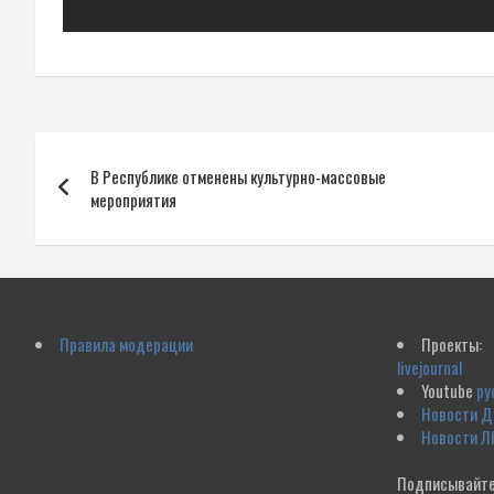
Навигация
В Республике отменены культурно-массовые
по
мероприятия
записям
Правила модерации
Проекты:
livejournal
Youtube
ру
Новости 
Новости Л
Подписывайте