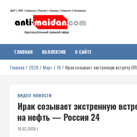
Перейти
к
содержимому
Антимайдан:
На сайте 'Антимайдан' вы найдете самые свежие новости и аналитик
о гражданской войне на Украине, включая события в Новороссии,
ДНР, ЛНР и других регионах.
ГЛАВНАЯ
КОЛЛЕКТИВ
О САЙТЕ
Гражданская война на
Главная
2020
Март
18
Ирак созывает экстренную встречу ОП
Украине
ВИДЕО
НОВОСТИ
Ирак созывает экстренную встре
на нефть — Россия 24
18.03.2020