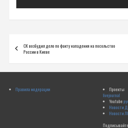
Навигация
СК возбудил дело по факту нападения на посольство
по
России в Киеве
записям
Правила модерации
Проекты:
livejournal
Youtube
ру
Новости 
Новости Л
Подписывайте