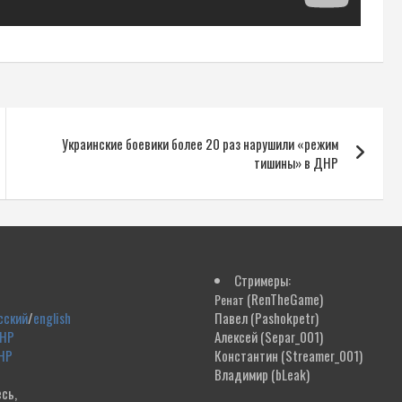
Украинские боевики более 20 раз нарушили «режим
тишины» в ДНР
Стримеры:
(RenTheGame)
Ренат
сский
/
english
Павел
(Pashokpetr)
ДНР
Алексей
(Separ_001)
НР
Константин
(Streamer_001)
Владимир
(bLeak)
сь,