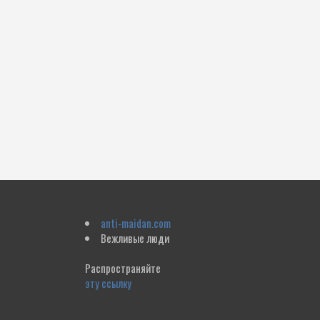
anti-maidan.com
Вежливые люди
Распространяйте
эту ссылку