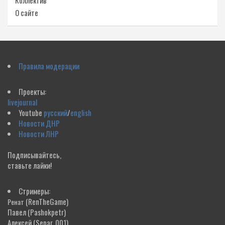
Коллектив
О сайте
Правила модерации
Проекты:
livejournal
Youtube
русский
/
english
Новости ДНР
Новости ЛНР
Подписывайтесь,
ставьте лайки!
Стримеры:
(RenTheGame)
Ренат
Павел
(Pashokpetr)
Алексей
(Separ_001)