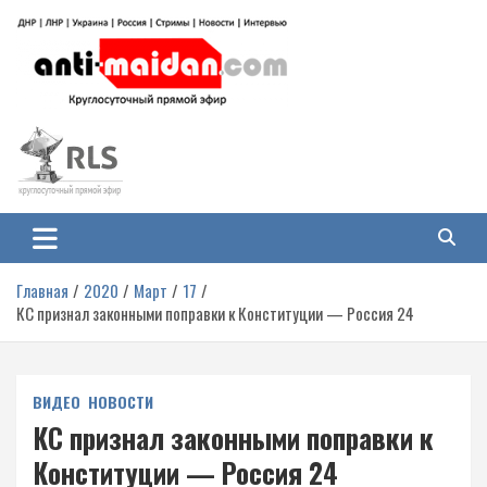
Перейти
к
содержимому
Антимайдан: Гражданская война
На сайте 'Антимайдан' вы найдете самые свежие новости и аналитику о
гражданской войне на Украине, включая события в Новороссии, ДНР,
на Украине
ЛНР и других регионах.
Главная
2020
Март
17
КС признал законными поправки к Конституции — Россия 24
ВИДЕО
НОВОСТИ
КС признал законными поправки к
Конституции — Россия 24