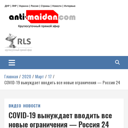
Перейти
к
содержимому
Антимайдан: Гражданская война
На сайте 'Антимайдан' вы найдете самые свежие новости и аналитику о
гражданской войне на Украине, включая события в Новороссии, ДНР,
на Украине
ЛНР и других регионах.
Главная
2020
Март
17
COVID-19 вынуждает вводить все новые ограничения — Россия 24
ВИДЕО
НОВОСТИ
COVID-19 вынуждает вводить все
новые ограничения — Россия 24