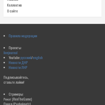
Коллектив
О сайте
Правила модерации
Проекты:
livejournal
Youtube
русский
/
english
Новости ДНР
Новости ЛНР
Подписывайтесь,
ставьте лайки!
Стримеры:
(RenTheGame)
Ренат
Павел
(Pashokpetr)