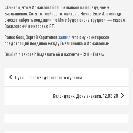
«Считаю, что у Исмаилова больше шансов на победу, чем у
Емельяненко. Хотя тот сейчас готовится в Чечне. Если Александр
сможет набрать кондиции, то Маге будет очень трудно», — сказал
Василевский в интервью RT.
Ранее боец Сергей Харитонов
заявил
, что ему неинтересен
предстоящий поединок между Емельяненко и Исмаиловым.
Ошибка в тексте?
Выделите её и нажмите «Ctrl + Enter»
Навигация
Путин назвал Ходорковского жуликом
по
записям
Календарик. День ананаса. 12.03.20