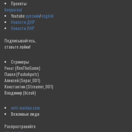
Проекты:
livejournal
Youtube
русский
/
english
Новости ДНР
Новости ЛНР
Подписывайтесь,
ставьте лайки!
Стримеры:
(RenTheGame)
Ренат
Павел
(Pashokpetr)
Алексей
(Separ_001)
Константин
(Streamer_001)
Владимир
(bLeak)
anti-maidan.com
Вежливые люди
Распространяйте