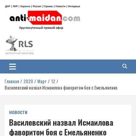
Перейти
к
содержимому
Антимайдан: Гражданская война
На сайте 'Антимайдан' вы найдете самые свежие новости и аналитику о
гражданской войне на Украине, включая события в Новороссии, ДНР,
на Украине
ЛНР и других регионах.
Главная
2020
Март
12
Василевский назвал Исмаилова фаворитом боя с Емельяненко
НОВОСТИ
Василевский назвал Исмаилова
фаворитом боя с Емельяненко