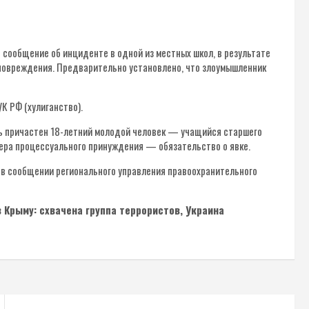
сообщение об инциденте в одной из местных школ, в результате
е повреждения. Предварительно установлено, что злоумышленник
К РФ (хулиганство).
ь причастен 18-летний молодой человек — учащийся старшего
мера процессуального принуждения — обязательство о явке.
в сообщении регионального управления правоохранительного
 Крыму: схвачена группа террористов, Украина