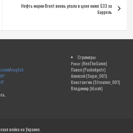
Нефть марки Brent вновь упала в цене ниже $33 за
баррель
Стримеры:
(RenTheGame)
Ренат
сский
/
english
Павел
(Pashokpetr)
ДНР
Алексей
(Separ_001)
НР
Константин
(Streamer_001)
Владимир
(bLeak)
сь,
!
кая война на Украине.