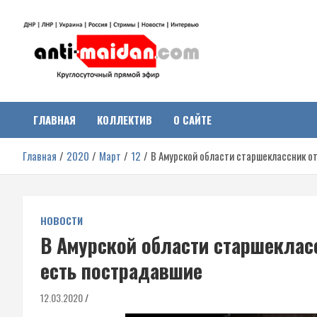
Перейти
к
содержимому
Антимайдан:
На сайте 'Антимайдан' вы найдете самые свежие новости и аналитик
о гражданской войне на Украине, включая события в Новороссии,
ДНР, ЛНР и других регионах.
ГЛАВНАЯ
КОЛЛЕКТИВ
О САЙТЕ
Гражданская война на
Главная
2020
Март
12
В Амурской области старшеклассник о
Украине
НОВОСТИ
В Амурской области старшеклас
есть пострадавшие
12.03.2020