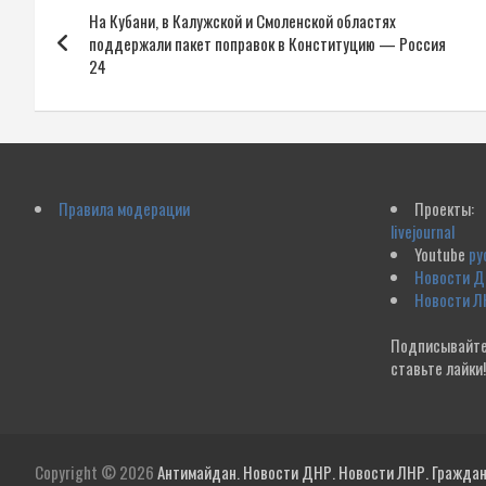
На Кубани, в Калужской и Смоленской областях
по
поддержали пакет поправок в Конституцию — Россия
24
записям
Правила модерации
Проекты:
livejournal
Youtube
ру
Новости 
Новости Л
Подписывайте
ставьте лайки
Copyright © 2026
Антимайдан. Новости ДНР. Новости ЛНР. Гражданс