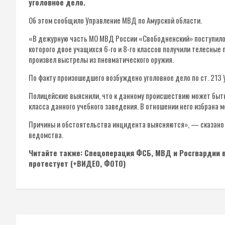
уголовное дело.
Об этом сообщило Управление МВД по Амурской области.
«В дежурную часть МО МВД России «Свободненский» поступило 
которого двое учащихся 6-го и 8-го классов получили телесны
произвел выстрелы из пневматического оружия.
По факту произошедшего возбуждено уголовное дело по ст. 213 У
Полицейские выяснили, что к данному происшествию может быт
класса данного учебного заведения. В отношении него избрана 
Причины и обстоятельства инцидента выясняются», — сказано 
ведомства.
Читайте также: Спецоперация ФСБ, МВД и Росгвардии в
протестует (+ВИДЕО, ФОТО)
Навигация