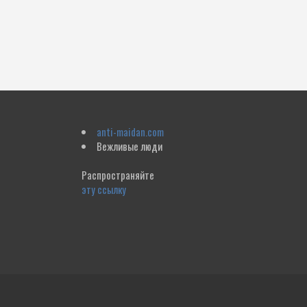
anti-maidan.com
Вежливые люди
Распространяйте
эту ссылку