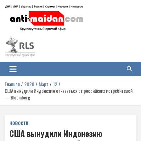
Перейти
к
содержимому
Антимайдан: Гражданская война
На сайте 'Антимайдан' вы найдете самые свежие новости и аналитику о
гражданской войне на Украине, включая события в Новороссии, ДНР,
на Украине
ЛНР и других регионах.
Главная
2020
Март
12
США вынудили Индонезию отказаться от российских истребителей,
— Bloomberg
НОВОСТИ
США вынудили Индонезию