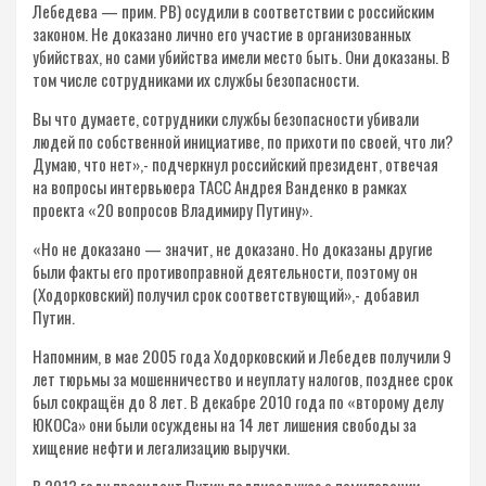
Лебедева — прим. РВ) осудили в соответствии с российским
законом. Не доказано лично его участие в организованных
убийствах, но сами убийства имели место быть. Они доказаны. В
том числе сотрудниками их службы безопасности.
Вы что думаете, сотрудники службы безопасности убивали
людей по собственной инициативе, по прихоти по своей, что ли?
Думаю, что нет»,- подчеркнул российский президент, отвечая
на вопросы интервьюера ТАСС Андрея Ванденко в рамках
проекта «20 вопросов Владимиру Путину».
«Но не доказано — значит, не доказано. Но доказаны другие
были факты его противоправной деятельности, поэтому он
(Ходорковский) получил срок соответствующий»,- добавил
Путин.
Напомним, в мае 2005 года Ходорковский и Лебедев получили 9
лет тюрьмы за мошенничество и неуплату налогов, позднее срок
был сокращён до 8 лет. В декабре 2010 года по «второму делу
ЮКОСа» они были осуждены на 14 лет лишения свободы за
хищение нефти и легализацию выручки.