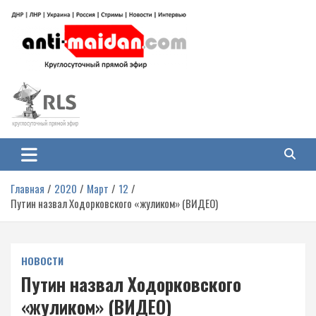
Перейти
к
содержимому
Антимайдан: Гражданская война
На сайте 'Антимайдан' вы найдете самые свежие новости и аналитику о
гражданской войне на Украине, включая события в Новороссии, ДНР,
на Украине
ЛНР и других регионах.
Главная
2020
Март
12
Путин назвал Ходорковского «жуликом» (ВИДЕО)
НОВОСТИ
Путин назвал Ходорковского
«жуликом» (ВИДЕО)