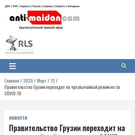
Перейти
к
содержимому
Антимайдан: Гражданская война
На сайте 'Антимайдан' вы найдете самые свежие новости и аналитику о
гражданской войне на Украине, включая события в Новороссии, ДНР,
на Украине
ЛНР и других регионах.
Главная
2020
Март
12
Правительство Грузии переходит на чрезвычайный режим из-за
COVID-19
НОВОСТИ
Правительство Грузии переходит на