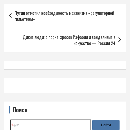
Навигация
Путин отметил необходимость механизма «регуляторной
по
гильотины»
записям
Дикие люди: о порче фресок Рафаэля и вандализме в
искусстве — Россия 24
Поиск