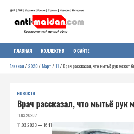
Перейти
к
содержимому
Антимайдан:
На сайте 'Антимайдан' вы найдете самые свежие новости и аналитик
о гражданской войне на Украине, включая события в Новороссии,
ДНР, ЛНР и других регионах.
ГЛАВНАЯ
КОЛЛЕКТИВ
О САЙТЕ
Гражданская война на
Главная
2020
Март
11
Врач рассказал, что мытьё рук может 
Украине
НОВОСТИ
Врач рассказал, что мытьё рук 
11.03.2020
11.03.2020 — 16:11