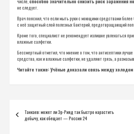
числе,
способно значительно снизить риск заражения н
не следует.
Врач пояснил, что если мыть руки с моющими средствами более 
с неё защитный слой полезных бактерий, предотвращающий поп
Кроме того, специалист не рекомендует излишне увлекаться при
влажные салфетки.
Бессмертный отметил, что мнение о том, что антисептики лучше
средства, как и влажные салфетки, не удаляют грязь, а размазыв
Читайте также: Учёные доказали связь между холодом
Навигация
Танкаев: может ли Эр-Рияд так быстро нарастить
по
добычу, как обещает — Россия 24
записям