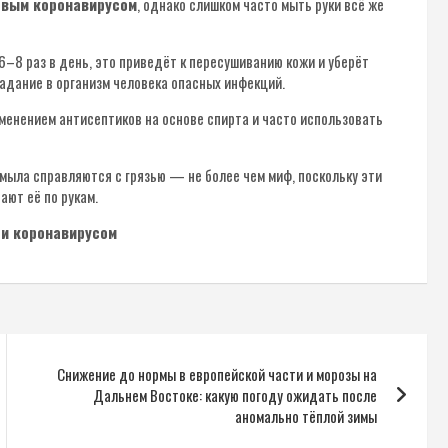
овым коронавирусом
, однако слишком часто мыть руки всё же
6–8 раз в день, это приведёт к пересушиванию кожи и уберёт
адание в организм человека опасных инфекций.
менением антисептиков на основе спирта и часто использовать
 мыла справляются с грязью — не более чем миф, поскольку эти
ают её по рукам.
 и коронавирусом
Снижение до нормы в европейской части и морозы на
Дальнем Востоке: какую погоду ожидать после
аномально тёплой зимы