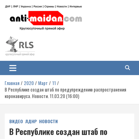
Перейти
к
содержимому
Антимайдан: Гражданская война
На сайте 'Антимайдан' вы найдете самые свежие новости и аналитику о
гражданской войне на Украине, включая события в Новороссии, ДНР,
на Украине
ЛНР и других регионах.
Главная
2020
Март
11
В Республике создан штаб по предупреждению распространения
коронавируса. Новости. 11.03.20 (16:00)
ВИДЕО
ЛДНР
НОВОСТИ
В Республике создан штаб по