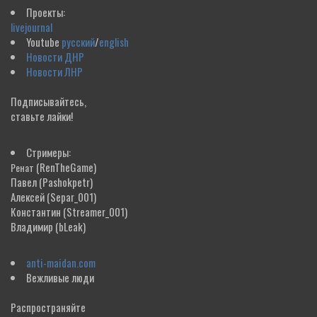
Проекты:
livejournal
Youtube
русский
/
english
Новости ДНР
Новости ЛНР
Подписывайтесь,
ставьте лайки!
Стримеры:
(RenTheGame)
Ренат
Павел
(Pashokpetr)
Алексей
(Separ_001)
Константин
(Streamer_001)
Владимир
(bLeak)
anti-maidan.com
Вежливые люди
Распространяйте