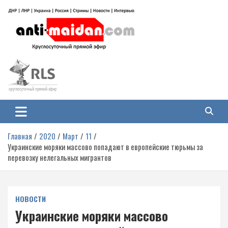
Перейти
к
содержимому
Антимайдан: Гражданская война
На сайте 'Антимайдан' вы найдете самые свежие новости и аналитику о
гражданской войне на Украине, включая события в Новороссии, ДНР,
на Украине
ЛНР и других регионах.
Главная
2020
Март
11
Украинские моряки массово попадают в европейские тюрьмы за
перевозку нелегальных мигрантов
НОВОСТИ
Украинские моряки массово