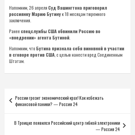
Напомним, 26 апреля
Суд Вашингтона приговорил
россиянку Марию Бутину
к 18 месяцам тюремного
заключения.
Ранее
спецслужбы США обвинили Россию во
«внедрении» агента Бутиной
.
Напомним, что
Бутина признала себя виновной в участии
в сговоре против США
, с целью нанести вред Соединенным
Штатам.
Навигация
России грозит экономический крах! Как избежать
по
финансовой паники? — Россия 24
записям
В Троицке появился Российский центр гибкой электроники
— Россия 24