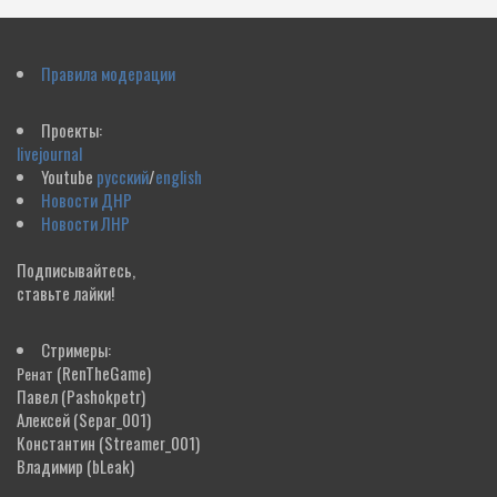
Правила модерации
Проекты:
livejournal
Youtube
русский
/
english
Новости ДНР
Новости ЛНР
Подписывайтесь,
ставьте лайки!
Стримеры:
(RenTheGame)
Ренат
Павел
(Pashokpetr)
Алексей
(Separ_001)
Константин
(Streamer_001)
Владимир
(bLeak)