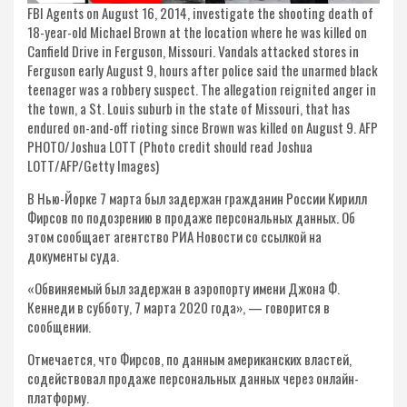
FBI Agents on August 16, 2014, investigate the shooting death of
18-year-old Michael Brown at the location where he was killed on
Canfield Drive in Ferguson, Missouri. Vandals attacked stores in
Ferguson early August 9, hours after police said the unarmed black
teenager was a robbery suspect. The allegation reignited anger in
the town, a St. Louis suburb in the state of Missouri, that has
endured on-and-off rioting since Brown was killed on August 9. AFP
PHOTO/Joshua LOTT (Photo credit should read Joshua
LOTT/AFP/Getty Images)
В Нью-Йорке 7 марта был задержан гражданин России Кирилл
Фирсов по подозрению в продаже персональных данных. Об
этом сообщает агентство РИА Новости со ссылкой на
документы суда.
«Обвиняемый был задержан в аэропорту имени Джона Ф.
Кеннеди в субботу, 7 марта 2020 года», — говорится в
сообщении.
Отмечается, что Фирсов, по данным американских властей,
содействовал продаже персональных данных через онлайн-
платформу.