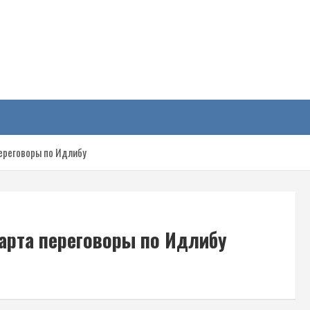
у
ереговоры по Идлибу
марта переговоры по Идлибу