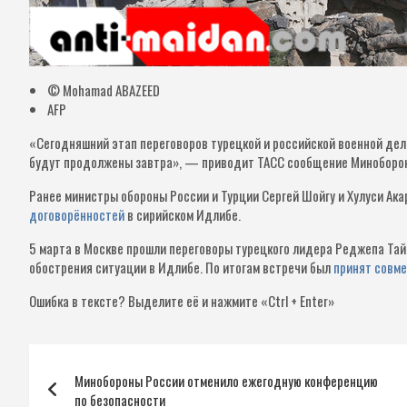
© Mohamad ABAZEED
AFP
«Сегодняшний этап переговоров турецкой и российской военной де
будут продолжены завтра», — приводит ТАСС сообщение Миноборо
Ранее министры обороны России и Турции Сергей Шойгу и Хулуси Ака
договорённостей
в сирийском Идлибе.
5 марта в Москве прошли переговоры турецкого лидера Реджепа Тай
обострения ситуации в Идлибе. По итогам встречи был
принят совм
Ошибка в тексте?
Выделите её и нажмите «Ctrl + Enter»
Навигация
Минобороны России отменило ежегодную конференцию
по
по безопасности