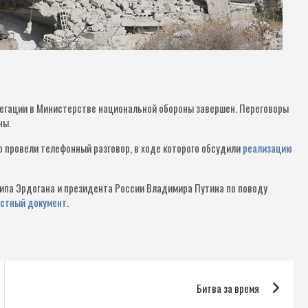
легации в Министерстве национальной обороны завершен. Переговоры
ны.
р провели телефонный разговор, в ходе которого обсудили
реализацию
ипа Эрдогана и президента России Владимира Путина по поводу
естный документ
.
Битва за время