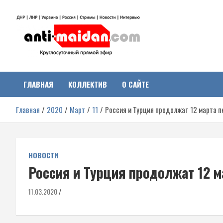
Перейти
к
содержимому
Антимайдан:
На сайте 'Антимайдан' вы найдете самые свежие новости и аналитик
о гражданской войне на Украине, включая события в Новороссии,
ДНР, ЛНР и других регионах.
ГЛАВНАЯ
КОЛЛЕКТИВ
О САЙТЕ
Гражданская война на
Главная
2020
Март
11
Россия и Турция продолжат 12 марта п
Украине
НОВОСТИ
Россия и Турция продолжат 12 
11.03.2020