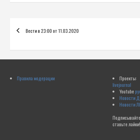
Навигация
Вести в 23:00 от 11.03.2020
по
записям
Правила модерации
Проекты:
livejournal
Youtube
ру
Новости 
Новости Л
Подписывайте
ставьте лайки