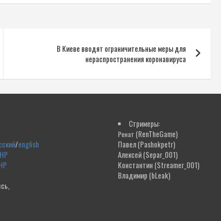
В Киеве вводят ограничительные меры для
нераспространения коронавируса
Стримеры:
(RenTheGame)
Ренат
сский
/
english
Павел
(Pashokpetr)
ДНР
Алексей
(Separ_001)
НР
Константин
(Streamer_001)
Владимир
(bLeak)
сь,
!