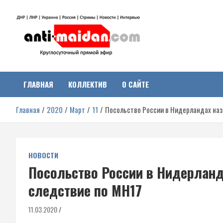
Перейти
к
содержимому
Антимайдан:
На сайте 'Антимайдан' вы найдете самые свежие новости и аналитик
о гражданской войне на Украине, включая события в Новороссии,
ДНР, ЛНР и других регионах.
ГЛАВНАЯ
КОЛЛЕКТИВ
О САЙТЕ
Гражданская война на
Главная
2020
Март
11
Посольство России в Нидерландах на
Украине
НОВОСТИ
Посольство России в Нидерлан
следствие по МН17
11.03.2020