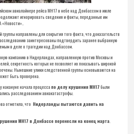
ийском авиалайнере рейса МН17 в небе над Донбассом в июле
продолжают игнорировать сведения и факты, переданные им
А «Новости»..
 группы направлены для сокрытия того факта, что доказательств
 расследованию заинтересованы подтвердить заранее выбранную
яемым в деле о трагедии над Донбассом.
ую кампанию в Нидерландах, направленную против Москвы и
ей, секретность которых не позволяет их показывать широкой
кречены. Нынешние улики следственной группы основываются на
может быть проверена.
у накануне начала процесса
по делу крушения МН17
были
мались расследованием авиакатастрофы.
ва отметила, что
Нидерланды пытаются давить на
крушения МН17 в Донбассе перенесли на конец марта
.