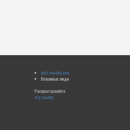
anti-maidan.com
Вежливые люди
Распространяйте
эту ссылку