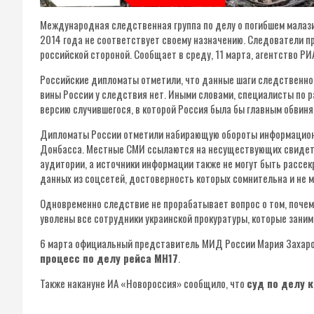
Международная следственная группа по делу о погибшем малаз
2014 года не соответствует своему назначению. Следователи 
российской стороной. Сообщает в среду, 11 марта, агентство РИ
Российские дипломаты отметили, что данные шаги следственной
вины России у следствия нет. Иными словами, специалисты по
версию случившегося, в которой Россия была бы главным обвин
Дипломаты России отметили набирающую обороты информационн
Донбасса. Местные СМИ ссылаются на несуществующих свидетел
аудитории, а источники информации также не могут быть рассе
данных из соцсетей, достоверность которых сомнительна и не 
Одновременно следствие не прорабатывает вопрос о том, почем
уволены все сотрудники украинской прокуратуры, которые зани
6 марта официальный представитель МИД России Мария Захаро
процесс по делу рейса МН17
.
Также накануне ИА «Новороссия» сообщило, что
суд по делу 