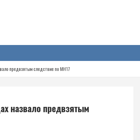
у
звало предвзятым следствие по МН17
дах назвало предвзятым