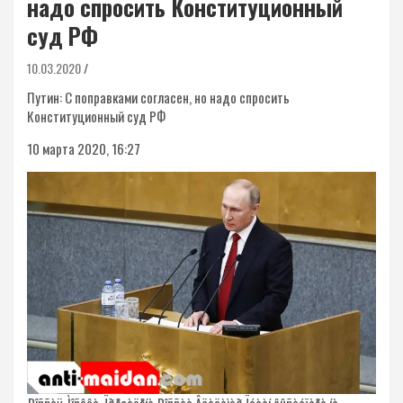
надо спросить Конституционный
суд РФ
10.03.2020
Путин: С поправками согласен, но надо спросить
Конституционный суд РФ
10 марта 2020, 16:27
Ðîññèÿ. Ìîñêâà. Ïðåçèäåíò Ðîññèè Âëàäèìèð Ïóòèí âûñòóïàåò íà