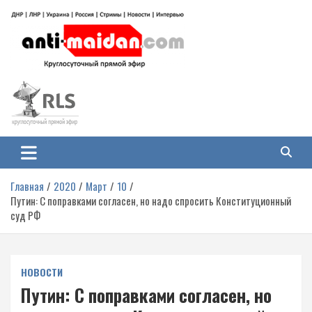
Перейти
к
содержимому
Антимайдан: Гражданская война
На сайте 'Антимайдан' вы найдете самые свежие новости и аналитику о
гражданской войне на Украине, включая события в Новороссии, ДНР,
на Украине
ЛНР и других регионах.
Главная
2020
Март
10
Путин: С поправками согласен, но надо спросить Конституционный
суд РФ
НОВОСТИ
Путин: С поправками согласен, но