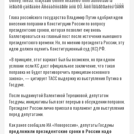
ïëåíàðíîì çàñåäàíèè Ãîñóäàðñòâåííîé äóìû ÐÔ. Àíòîí Íîâîäåðåæêèí/ÒÀÑÑ
Глава российского государства Владимир Путин одобрил идею
внесения поправки в Конституцию России по вопросу
президентских сроков, которая позволит ему вновь
баллотироваться на главный пост после истечения нынешнего
президентского времени. Но, по мнению президента России, эту
идею должен оценить Конституционный суд (КС) РФ.
«В принципе, этот вариант был бы возможен, но при одном
условии: если КС даст официальное заключение, что такая
поправка не будет противоречить принципам основного
закона», — цитирует ТАСС выдержку из выступления Путина в
Госдуме.
После выдвинутой Валентиной Терешковой, депутатом
Госдумы, инициативы был взят перерыв в обсуждении поправок.
Президент России лично приехал в парламент для выступления
перед депутатами.
Как ранее сообщало ИА «Новороссия», депутаты Госдумы
предложили президентские сроки в России надо