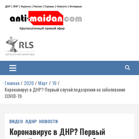
Перейти
к
содержимому
Антимайдан: Гражданская война
На сайте 'Антимайдан' вы найдете самые свежие новости и аналитику о
гражданской войне на Украине, включая события в Новороссии, ДНР,
на Украине
ЛНР и других регионах.
Главная
2020
Март
10
Коронавирус в ДНР? Первый случай подозрения на заболевание
COVID-19
ВИДЕО
ЛДНР
НОВОСТИ
Коронавирус в ДНР? Первый