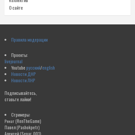
Коллектив
О сайте
Правила модерации
Проекты:
livejournal
Youtube
русский
/
english
Новости ДНР
Новости ЛНР
Подписывайтесь,
ставьте лайки!
Стримеры:
(RenTheGame)
Ренат
Павел
(Pashokpetr)
Алексей
(Separ_001)