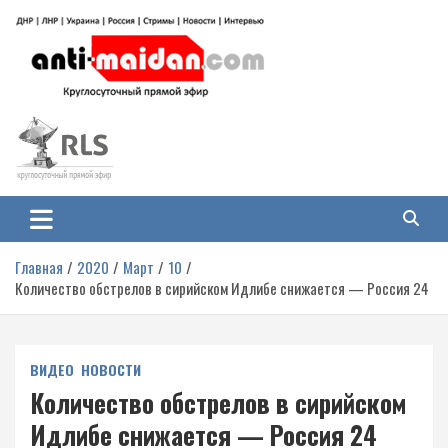
Перейти
к
содержимому
Антимайдан: Гражданская война
На сайте 'Антимайдан' вы найдете самые свежие новости и аналитику о
гражданской войне на Украине, включая события в Новороссии, ДНР,
на Украине
ЛНР и других регионах.
Главная
2020
Март
10
Количество обстрелов в сирийском Идлибе снижается — Россия 24
ВИДЕО
НОВОСТИ
Количество обстрелов в сирийском
Идлибе снижается — Россия 24