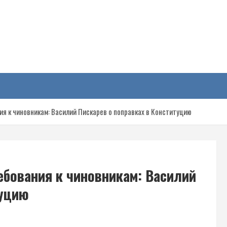
у
ия к чиновникам: Василий Пискарев о поправках в Конституцию
ебования к чиновникам: Василий
туцию