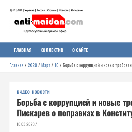
Перейти
к
содержимому
Антимайдан:
На сайте 'Антимайдан' вы найдете самые свежие новости и аналитик
о гражданской войне на Украине, включая события в Новороссии,
ДНР, ЛНР и других регионах.
ГЛАВНАЯ
КОЛЛЕКТИВ
О САЙТЕ
Гражданская война на
Главная
2020
Март
10
Борьба с коррупцией и новые требован
Украине
ВИДЕО
НОВОСТИ
Борьба с коррупцией и новые тр
Пискарев о поправках в Консти
10.03.2020