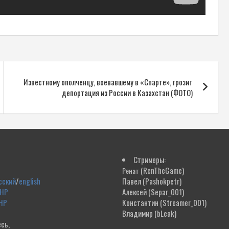
Известному ополченцу, воевавшему в «Спарте», грозит
депортация из России в Казахстан (ФОТО)
Стримеры:
(RenTheGame)
Ренат
сский
/
english
Павел
(Pashokpetr)
ДНР
Алексей
(Separ_001)
НР
Константин
(Streamer_001)
Владимир
(bLeak)
сь,