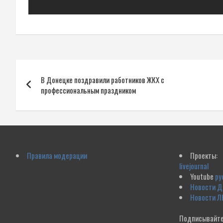
Навигация
В Донецке поздравили работников ЖКХ с
по
профессиональным праздником
записям
Правила модерации
Проекты:
livejournal
Youtube
ру
Новости 
Новости Л
Подписывайте