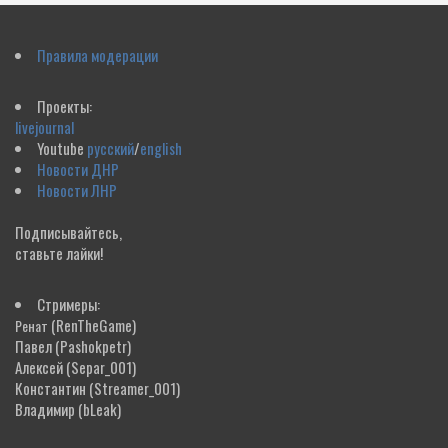
Правила модерации
Проекты:
livejournal
Youtube
русский
/
english
Новости ДНР
Новости ЛНР
Подписывайтесь,
ставьте лайки!
Стримеры:
(RenTheGame)
Ренат
Павел
(Pashokpetr)
Алексей
(Separ_001)
Константин
(Streamer_001)
Владимир
(bLeak)