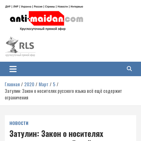
Перейти
к
содержимому
Антимайдан: Гражданская война
На сайте 'Антимайдан' вы найдете самые свежие новости и аналитику о
гражданской войне на Украине, включая события в Новороссии, ДНР,
на Украине
ЛНР и других регионах.
Главная
2020
Март
5
Затулин: Закон о носителях русского языка всё ещё содержит
ограничения
НОВОСТИ
Затулин: Закон о носителях