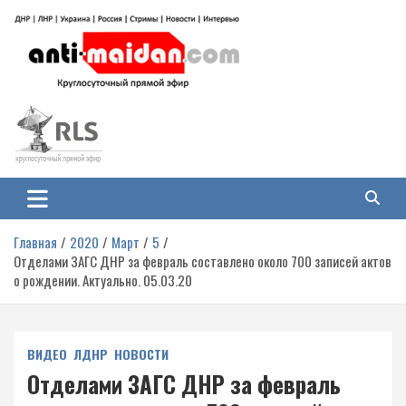
Перейти
к
содержимому
Антимайдан: Гражданская война
На сайте 'Антимайдан' вы найдете самые свежие новости и аналитику о
гражданской войне на Украине, включая события в Новороссии, ДНР,
на Украине
ЛНР и других регионах.
Главная
2020
Март
5
Отделами ЗАГС ДНР за февраль составлено около 700 записей актов
о рождении. Актуально. 05.03.20
ВИДЕО
ЛДНР
НОВОСТИ
Отделами ЗАГС ДНР за февраль