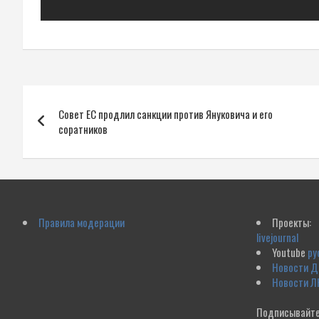
Навигация
Совет ЕС продлил санкции против Януковича и его
по
соратников
записям
Правила модерации
Проекты:
livejournal
Youtube
ру
Новости 
Новости Л
Подписывайте