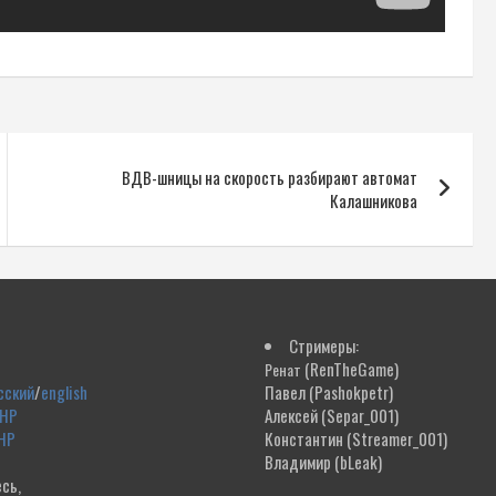
ВДВ-шницы на скорость разбирают автомат
Калашникова
Стримеры:
(RenTheGame)
Ренат
сский
/
english
Павел
(Pashokpetr)
ДНР
Алексей
(Separ_001)
НР
Константин
(Streamer_001)
Владимир
(bLeak)
сь,