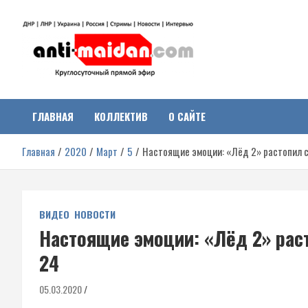
Перейти
к
содержимому
Антимайдан:
На сайте 'Антимайдан' вы найдете самые свежие новости и аналитик
о гражданской войне на Украине, включая события в Новороссии,
ДНР, ЛНР и других регионах.
ГЛАВНАЯ
КОЛЛЕКТИВ
О САЙТЕ
Гражданская война на
Главная
2020
Март
5
Настоящие эмоции: «Лёд 2» растопил 
Украине
ВИДЕО
НОВОСТИ
Настоящие эмоции: «Лёд 2» рас
24
05.03.2020