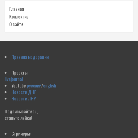
Главная
Коллектив
О сайте
Правила модерации
Проекты:
livejournal
Youtube
русский
/
english
Новости ДНР
Новости ЛНР
Подписывайтесь,
ставьте лайки!
Стримеры: