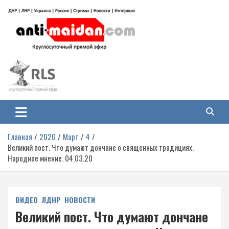
Перейти
к
содержимому
Антимайдан: Гражданская война
На сайте 'Антимайдан' вы найдете самые свежие новости и аналитику о
гражданской войне на Украине, включая события в Новороссии, ДНР,
на Украине
ЛНР и других регионах.
Главная
2020
Март
4
Великий пост. Что думают дончане о священных традициях.
Народное мнение. 04.03.20
ВИДЕО
ЛДНР
НОВОСТИ
Великий пост. Что думают дончане