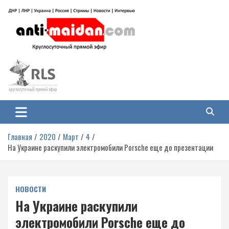
Перейти
к
содержимому
Антимайдан: Гражданская война
На сайте 'Антимайдан' вы найдете самые свежие новости и аналитику о
гражданской войне на Украине, включая события в Новороссии, ДНР,
на Украине
ЛНР и других регионах.
Главная
2020
Март
4
На Украине раскупили электромобили Porsche еще до презентации
НОВОСТИ
На Украине раскупили
электромобили Porsche еще до