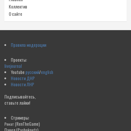
Коллектив
О сайте
Правила модерации
Проекты:
livejournal
Youtube
русский
/
english
Новости ДНР
Новости ЛНР
Подписывайтесь,
ставьте лайки!
Стримеры:
(RenTheGame)
Ренат
Павел
(Pashokpetr)