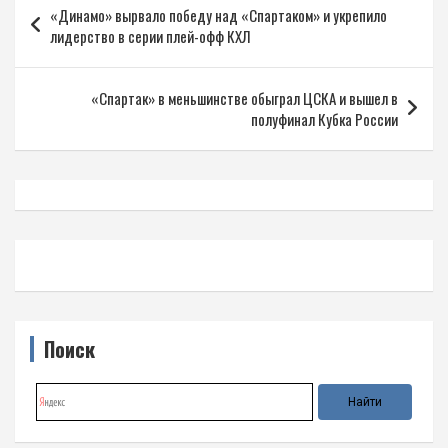
«Динамо» вырвало победу над «Спартаком» и укрепило
по
лидерство в серии плей-офф КХЛ
записям
«Спартак» в меньшинстве обыграл ЦСКА и вышел в
полуфинал Кубка России
Поиск