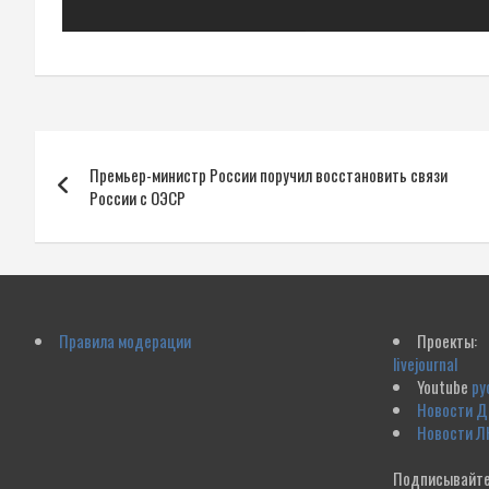
Навигация
Премьер-министр России поручил восстановить связи
по
России с ОЭСР
записям
Правила модерации
Проекты:
livejournal
Youtube
ру
Новости 
Новости Л
Подписывайте