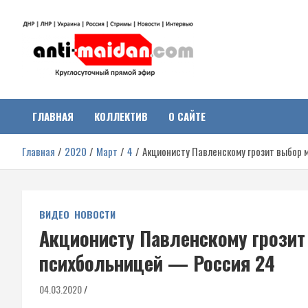
Перейти
к
содержимому
Антимайдан:
На сайте 'Антимайдан' вы найдете самые свежие новости и аналитик
о гражданской войне на Украине, включая события в Новороссии,
ДНР, ЛНР и других регионах.
ГЛАВНАЯ
КОЛЛЕКТИВ
О САЙТЕ
Гражданская война на
Главная
2020
Март
4
Акционисту Павленскому грозит выбор
Украине
ВИДЕО
НОВОСТИ
Акционисту Павленскому грозит
психбольницей — Россия 24
04.03.2020