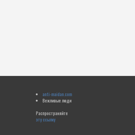
anti-maidan.com
Вежливые люди
Распространяйте
эту ссылку