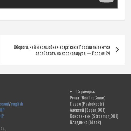
Обереги, чай и волшебная вода: как в России пытаются
заработать на коронавирусе — Россия 24
Стримеры:
(RenTheGame)
Ренат
сский
/
english
Павел
(Pashokpetr)
ДНР
Алексей
(Separ_001)
НР
Константин
(Streamer_001)
Владимир
(bLeak)
сь,