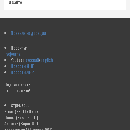
О сайте
Правила модерации
Проекты:
livejournal
Youtube
русский
/
english
Новости ДНР
Новости ЛНР
Подписывайтесь,
ставьте лайки!
Стримеры:
(RenTheGame)
Ренат
Павел
(Pashokpetr)
Алексей
(Separ_001)
Константин
(Streamer_001)