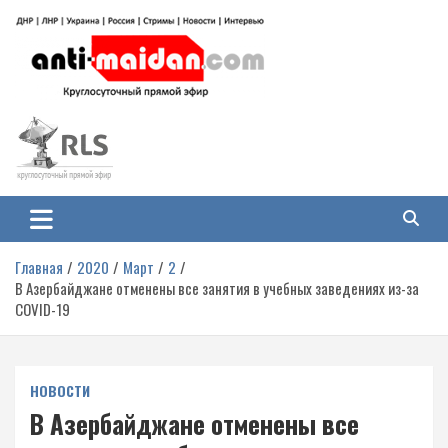
Перейти
к
содержимому
Антимайдан: Гражданская война
На сайте 'Антимайдан' вы найдете самые свежие новости и аналитику о
гражданской войне на Украине, включая события в Новороссии, ДНР,
на Украине
ЛНР и других регионах.
Главная
2020
Март
2
В Азербайджане отменены все занятия в учебных заведениях из-за
COVID-19
НОВОСТИ
В Азербайджане отменены все