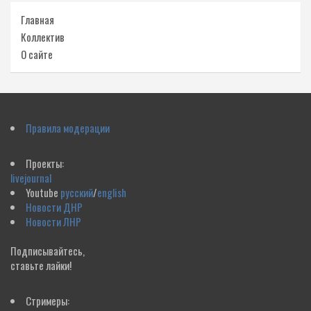
Главная
Коллектив
О сайте
Правила модерации
Проекты:
livejournal
Youtube
русский
/
english
Новости ДНР
Новости ЛНР
Подписывайтесь,
ставьте лайки!
Стримеры: