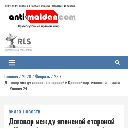
Перейти
к
содержимому
Антимайдан: Гражданская война
На сайте 'Антимайдан' вы найдете самые свежие новости и аналитику о
гражданской войне на Украине, включая события в Новороссии, ДНР,
на Украине
ЛНР и других регионах.
Главная
2020
Февраль
28
Договор между японской стороной и Красной партизанской армией
— Россия 24
ВИДЕО
НОВОСТИ
Договор между японской стороной