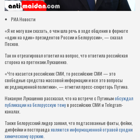
РИА Новости
«Я не могу вам сказать, о чем шла речь в ходе общения в формате
«один на один» президентов России и Белоруссии», — сказал
Песков.
Так он отреагировал ответил на вопрос, что ответила российская
сторона на претензии Лукашенко.
«Что касается российских СМИ, то российские СМИ — это
свободные средства массовой информации и все это вопросы
их редакционной политики», — отметил пресс-секретарь Путина.
Накануне Лукашенко рассказал, что на встрече с Путиным
обсуждал
публикации на белорусскую тему
в российских СМИ и Telegram-
каналах.
Также белорусский лидер заявил, что подтасованные факты, фейки,
дипфейки и постправда
являются информационной отравой сродни
химическому оружию
.