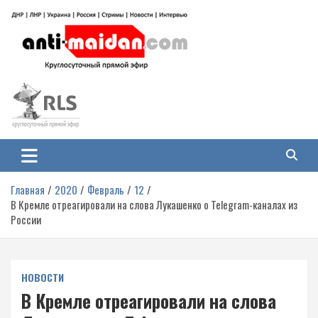
Перейти
к
содержимому
Антимайдан: Гражданская война
На сайте 'Антимайдан' вы найдете самые свежие новости и аналитику о
гражданской войне на Украине, включая события в Новороссии, ДНР,
на Украине
ЛНР и других регионах.
Главная
2020
Февраль
12
В Кремле отреагировали на слова Лукашенко о Telegram-каналах из
России
НОВОСТИ
В Кремле отреагировали на слова