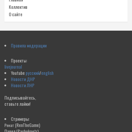
Коллектив
О сайте
Правила модерации
Проекты:
livejournal
Youtube
русский
/
english
Новости ДНР
Новости ЛНР
Подписывайтесь,
ставьте лайки!
Стримеры:
(RenTheGame)
Ренат
Павел
(Pashokpetr)