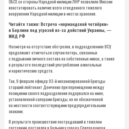
ОБСЕ со стороны Народной милиции ЛНР позволило Миссии
констатировать наличие всего отведенного тяжелого
вооружения Народной милиции в местах хранения.
Читайте также: Встреча «нормандской четвёрки»
в Берлине под угрозой из-за действий Украины, —
МИД РФ
Несмотря на отсутствие обстрелов, в подразделениях ВСУ
продолжают отмечаться случаи потерь, связанных
с подрывами личного состава на собственных минах, а также
в результате последствий употребления алкогольных
и наркотических средств.
Так, 9 февраля офицер 93-й механизированной бригады
старший лейтенант Демченко при перемещении между
позициями своего подразделения подорвался на мине,
установленной саперами бригады, но не обозначенной
на местности соответствующими предупредительными
знаками.
В результате происшествия пострадавший в тяжелом
состоянии доставлен в больницу города Северодонецк.