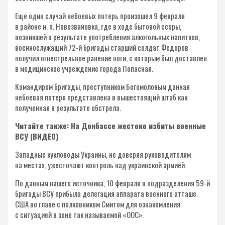
Еще один случай небоевых потерь произошел 9 февраля
в районе н. п. Новозвановка, где в ходе бытовой ссоры,
возникшей в результате употребления алкогольных напитков,
военнослужащий 72-й бригады старший солдат Федоров
получил огнестрельное ранение ноги, с которым был доставлен
в медицинское учреждение города Попасная.
Командиром бригады, преступником Богомоловым данная
небоевая потеря представлена в вышестоящий штаб как
полученная в результате обстрела.
Читайте также: На Донбассе жестоко избиты военные
ВСУ (ВИДЕО)
Западные кукловоды Украины, не доверяя руководителям
на местах, ужесточают контроль над украинской армией.
По данным нашего источника, 10 февраля в подразделения 59-й
бригады ВСУ прибыла делегация аппарата военного атташе
США во главе с полковником Смитом для ознакомления
с ситуацией в зоне так называемой «ООС».