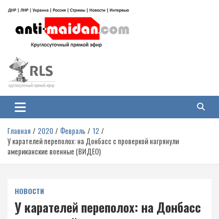
Перейти
к
содержимому
Антимайдан: Гражданская война
На сайте 'Антимайдан' вы найдете самые свежие новости и аналитику о
гражданской войне на Украине, включая события в Новороссии, ДНР,
на Украине
ЛНР и других регионах.
Главная
2020
Февраль
12
У карателей переполох: на Донбасс с проверкой нагрянули
американские военные (ВИДЕО)
НОВОСТИ
У карателей переполох: на Донбасс