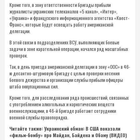
Кроме того, в зону ответственности бригады прибыли
журналисты украинских телеканалов «5 канал», «Интер»,
«Украина» и французского информационного агентства «Квест-
Франс», которые будут освещать работу американской
делегации.
В этой связи в подразделениях ВСУ, выполняющих боевые
задачи в зоне карательной операции, начался ряд масштабных
проверок.
Так, в день приезда американской делегации в зону «ООС» в 46-
ю десантно-штурмовую бригаду с целью проверки несения
боевого дежурства и организации службы прибыли офицеры
штаба оккупационных сил.
Кроме того, для расследования ряда происшествий, связанных
с употреблением алкогольных и наркотических веществ
военнослужащими, в 46-й бригаде работают сотрудники
военной службы правопорядка.
Читайте также: Украинский обман: В США показали
«фильм-бомбу» про Майдан, Байдена и Обаму (ВИДЕО)