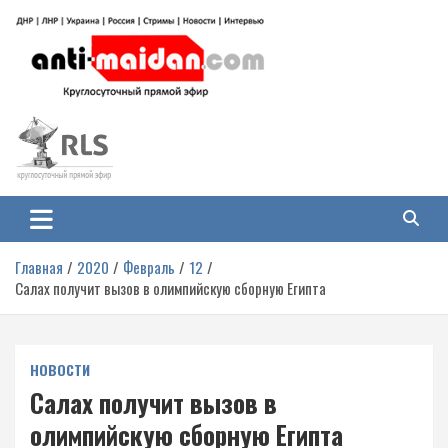
Перейти
к
содержимому
Антимайдан: Гражданская война
На сайте 'Антимайдан' вы найдете самые свежие новости и аналитику о
гражданской войне на Украине, включая события в Новороссии, ДНР,
на Украине
ЛНР и других регионах.
Главная
2020
Февраль
12
Салах получит вызов в олимпийскую сборную Египта
НОВОСТИ
Салах получит вызов в
олимпийскую сборную Египта