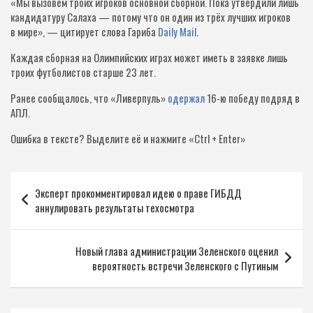
«Мы вызовем троих игроков основной сборной. Пока утвердили лишь
кандидатуру Салаха — потому что он один из трёх лучших игроков
в мире», — цитирует слова Гариба
Daily Mail
.
Каждая сборная на Олимпийских играх может иметь в заявке лишь
троих футболистов старше 23 лет.
Ранее сообщалось, что «Ливерпуль»
одержал
16-ю победу подряд в
АПЛ.
Ошибка в тексте?
Выделите её и нажмите «Ctrl + Enter»
Навигация
Эксперт прокомментировал идею о праве ГИБДД
по
аннулировать результаты техосмотра
записям
Новый глава администрации Зеленского оценил
вероятность встречи Зеленского с Путиным