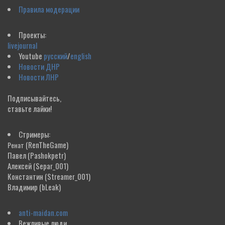
Правила модерации
Проекты:
livejournal
Youtube
русский
/
english
Новости ДНР
Новости ЛНР
Подписывайтесь,
ставьте лайки!
Стримеры:
(RenTheGame)
Ренат
Павел
(Pashokpetr)
Алексей
(Separ_001)
Константин
(Streamer_001)
Владимир
(bLeak)
anti-maidan.com
Вежливые люди