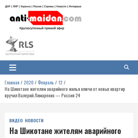
Перейти
к
содержимому
Антимайдан: Гражданская война
На сайте 'Антимайдан' вы найдете самые свежие новости и аналитику о
гражданской войне на Украине, включая события в Новороссии, ДНР,
на Украине
ЛНР и других регионах.
Главная
2020
Февраль
12
На Шикотане жителям аварийного жилья ключи от новых квартир
вручил Валерий Лимаренко — Россия 24
ВИДЕО
НОВОСТИ
На Шикотане жителям аварийного