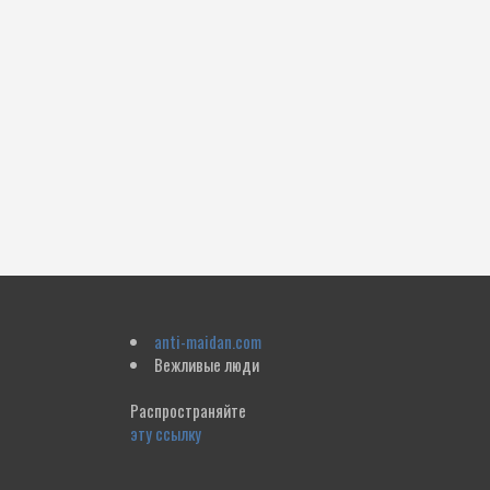
anti-maidan.com
Вежливые люди
Распространяйте
эту ссылку