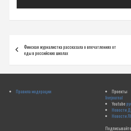
Навигация
Финская журналистка рассказала о впечатлениях от
по
еды в российских школах
записям
Правила модерации
Проекты:
livejournal
Youtube
ру
Новости 
Новости Л
Подписывайте