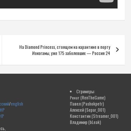
На Diamond Princess, стоящем на карантине в порту
Иокогамы, уже 175 заболевших — Россия 24
Стримеры:
(RenTheGame)
Ренат
сский
/
english
Павел
(Pashokpetr)
ДНР
Алексей
(Separ_001)
НР
Константин
(Streamer_001)
Владимир
(bLeak)
сь,