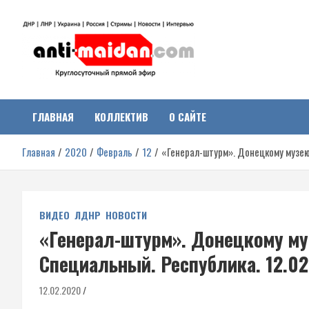
Перейти
к
содержимому
Антимайдан:
На сайте 'Антимайдан' вы найдете самые свежие новости и аналитик
о гражданской войне на Украине, включая события в Новороссии,
ДНР, ЛНР и других регионах.
ГЛАВНАЯ
КОЛЛЕКТИВ
О САЙТЕ
Гражданская война на
Главная
2020
Февраль
12
«Генерал-штурм». Донецкому музею 
Украине
ВИДЕО
ЛДНР
НОВОСТИ
«Генерал-штурм». Донецкому муз
Специальный. Республика. 12.02
12.02.2020