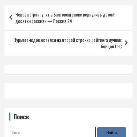
Навигация
Через погранпункт в Благовещенске вернулись домой
по
десятки россиян — Россия 24
записям
Нурмагомедов остался на второй строчке рейтинга лучших
бойцов UFC
Поиск