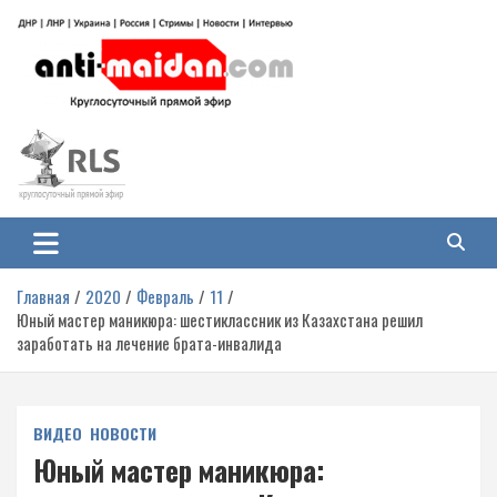
Перейти
к
содержимому
Антимайдан: Гражданская война
На сайте 'Антимайдан' вы найдете самые свежие новости и аналитику о
гражданской войне на Украине, включая события в Новороссии, ДНР,
на Украине
ЛНР и других регионах.
Главная
2020
Февраль
11
Юный мастер маникюра: шестиклассник из Казахстана решил
заработать на лечение брата-инвалида
ВИДЕО
НОВОСТИ
Юный мастер маникюра: