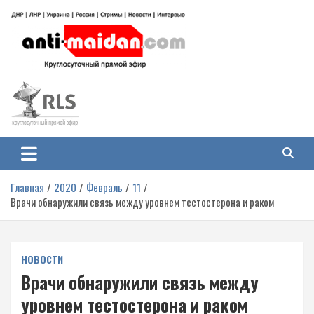
Перейти
к
содержимому
Антимайдан: Гражданская война
На сайте 'Антимайдан' вы найдете самые свежие новости и аналитику о
гражданской войне на Украине, включая события в Новороссии, ДНР,
на Украине
ЛНР и других регионах.
Главная
2020
Февраль
11
Врачи обнаружили связь между уровнем тестостерона и раком
НОВОСТИ
Врачи обнаружили связь между
уровнем тестостерона и раком