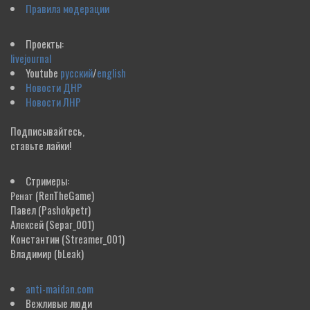
Правила модерации
Проекты:
livejournal
Youtube
русский
/
english
Новости ДНР
Новости ЛНР
Подписывайтесь,
ставьте лайки!
Стримеры:
(RenTheGame)
Ренат
Павел
(Pashokpetr)
Алексей
(Separ_001)
Константин
(Streamer_001)
Владимир
(bLeak)
anti-maidan.com
Вежливые люди