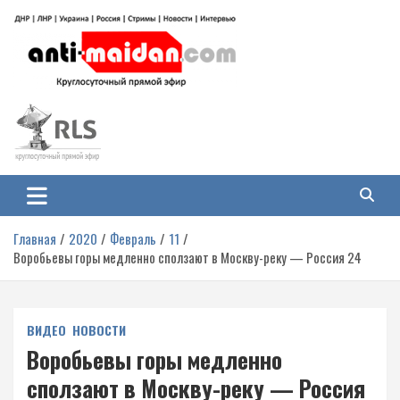
Перейти
к
содержимому
Антимайдан: Гражданская война
На сайте 'Антимайдан' вы найдете самые свежие новости и аналитику о
гражданской войне на Украине, включая события в Новороссии, ДНР,
на Украине
ЛНР и других регионах.
Главная
2020
Февраль
11
Воробьевы горы медленно сползают в Москву-реку — Россия 24
ВИДЕО
НОВОСТИ
Воробьевы горы медленно
сползают в Москву-реку — Россия