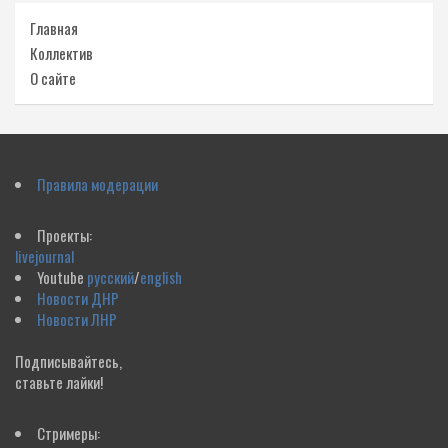
Главная
Коллектив
О сайте
Правила модерации
Проекты:
livejournal
Youtube
русский
/
english
Новости ДНР
Новости ЛНР
Подписывайтесь,
ставьте лайки!
Стримеры: