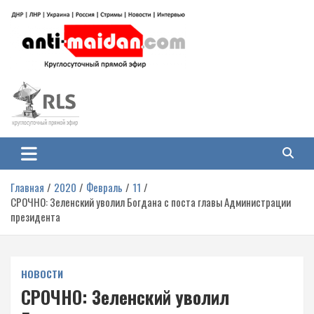
Перейти
к
содержимому
Антимайдан: Гражданская война
На сайте 'Антимайдан' вы найдете самые свежие новости и аналитику о
гражданской войне на Украине, включая события в Новороссии, ДНР,
на Украине
ЛНР и других регионах.
Главная
2020
Февраль
11
СРОЧНО: Зеленский уволил Богдана с поста главы Администрации
президента
НОВОСТИ
СРОЧНО: Зеленский уволил