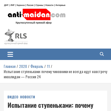
Перейти
к
содержимому
Антимайдан: Гражданская война
На сайте 'Антимайдан' вы найдете самые свежие новости и аналитику о
гражданской войне на Украине, включая события в Новороссии, ДНР,
на Украине
ЛНР и других регионах.
Главная
2020
Февраль
11
Испытание ступеньками: почему чиновники не всегда идут навстречу
инвалидам — Россия 24
ВИДЕО
НОВОСТИ
Испытание ступеньками: почему