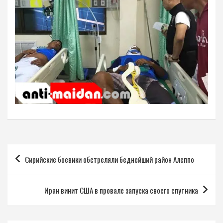
Навигация
Сирийские боевики обстреляли беднейший район Алеппо
по
записям
Иран винит США в провале запуска своего спутника