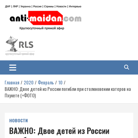
Перейти
к
содержимому
Антимайдан: Гражданская война
На сайте 'Антимайдан' вы найдете самые свежие новости и аналитику о
гражданской войне на Украине, включая события в Новороссии, ДНР,
на Украине
ЛНР и других регионах.
Главная
2020
Февраль
10
ВАЖНО: Двое детей из России погибли при столкновении катеров на
Пхукете (+ФОТО)
НОВОСТИ
ВАЖНО: Двое детей из России