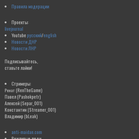
Правила модерации
Проекты:
livejournal
Youtube
русский
/
english
Новости ДНР
Новости ЛНР
Подписывайтесь,
ставьте лайки!
Стримеры:
(RenTheGame)
Ренат
Павел
(Pashokpetr)
Алексей
(Separ_001)
Константин
(Streamer_001)
Владимир
(bLeak)
anti-maidan.com
Вежливые люди