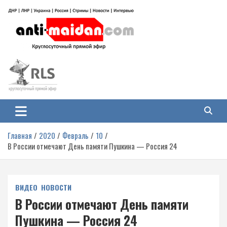
Перейти
к
содержимому
Антимайдан: Гражданская война
На сайте 'Антимайдан' вы найдете самые свежие новости и аналитику о
гражданской войне на Украине, включая события в Новороссии, ДНР,
на Украине
ЛНР и других регионах.
Главная
2020
Февраль
10
В России отмечают День памяти Пушкина — Россия 24
ВИДЕО
НОВОСТИ
В России отмечают День памяти
Пушкина — Россия 24