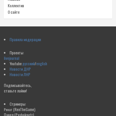
Коллектив
О сайте
Правила модерации
Проекты:
livejournal
Youtube
русский
/
english
Новости ДНР
Новости ЛНР
Подписывайтесь,
ставьте лайки!
Стримеры:
(RenTheGame)
Ренат
Павел
(Pashokpetr)