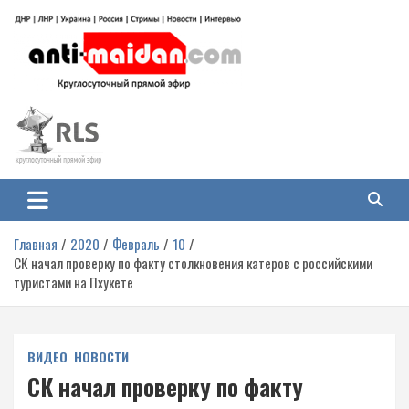
Перейти
к
содержимому
Антимайдан: Гражданская война
На сайте 'Антимайдан' вы найдете самые свежие новости и аналитику о
гражданской войне на Украине, включая события в Новороссии, ДНР,
на Украине
ЛНР и других регионах.
Главная
2020
Февраль
10
СК начал проверку по факту столкновения катеров с российскими
туристами на Пхукете
ВИДЕО
НОВОСТИ
СК начал проверку по факту