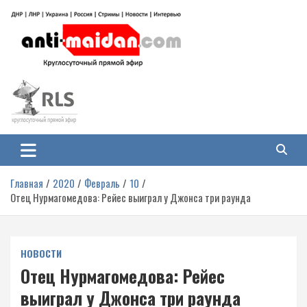
Перейти
к
содержимому
Антимайдан: Гражданская война
На сайте 'Антимайдан' вы найдете самые свежие новости и аналитику о
гражданской войне на Украине, включая события в Новороссии, ДНР,
на Украине
ЛНР и других регионах.
Главная
2020
Февраль
10
Отец Нурмагомедова: Рейес выиграл у Джонса три раунда
НОВОСТИ
Отец Нурмагомедова: Рейес
выиграл у Джонса три раунда