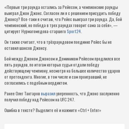
«Первые три раунда остались за Рейесом, а чемпионские раунды
выиграл Джон Джонс. Согласен ли я с решением присудить победу
Джонсу? Все-таки я считаю, что Рейес выиграл три раунда. Да, бой
чемпионский, но победа в трех раундах говорит сама за себя», —
цитирует Нурмагомедова-старшего
Sport24
.
Он также считает, что в трёхраундовом поединке Рейес бы не
оставил шансов Джонсу.
Бой между Джоном Джонсом и Домиником Рейесом продлился все
пять раундов, по итогам которых судьи отдали победу
действующему чемпиону, несмотря на большее количество ударов
от претендента. Многие, в том числе и сам проигравший, не
согласились с подобным вердиктом.
Ранее Олег Тактаров
выразил
уверенность, что Джонс заслуженно
получил победу над Рейесом на UFC 247.
Ошибка в тексте?
Выделите её и нажмите «Ctrl + Enter»
Навигация