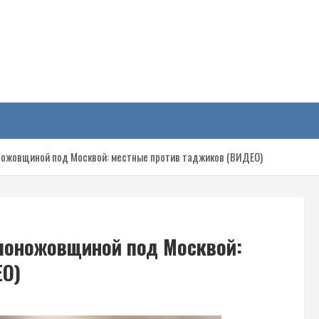
у
оножовщиной под Москвой: местные против таджиков (ВИДЕО)
 поножовщиной под Москвой:
ЕО)