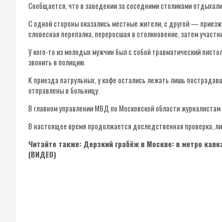
Сообщается, что в заведении за соседними столиками отдыхали
С одной стороны оказались местные жители, с другой — приезж
словесная перепалка, переросшая в столкновение, затем участн
У кого-то из молодых мужчин был с собой травматический писто
звонить в полицию.
К приезда патрульных, у кафе остались лежать лишь пострада
отправлены в больницу.
В главном управлении МВД по Московской области журналиста
В настоящее время продолжается доследственная проверка, ли
Читайте также: Дерзкий грабёж в Москве: в метро кав
(ВИДЕО)