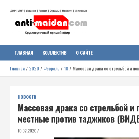
Перейти
к
содержимому
Антимайдан:
На сайте 'Антимайдан' вы найдете самые свежие новости и аналитик
о гражданской войне на Украине, включая события в Новороссии,
ДНР, ЛНР и других регионах.
ГЛАВНАЯ
КОЛЛЕКТИВ
О САЙТЕ
Гражданская война на
Главная
2020
Февраль
10
Массовая драка со стрельбой и п
Украине
НОВОСТИ
Массовая драка со стрельбой и
местные против таджиков (ВИД
10.02.2020