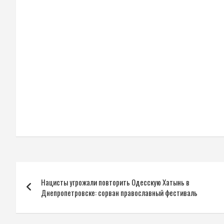
Навигация
Нацисты угрожали повторить Одесскую Хатынь в
по
Днепропетровске: сорван православный фестиваль
записям