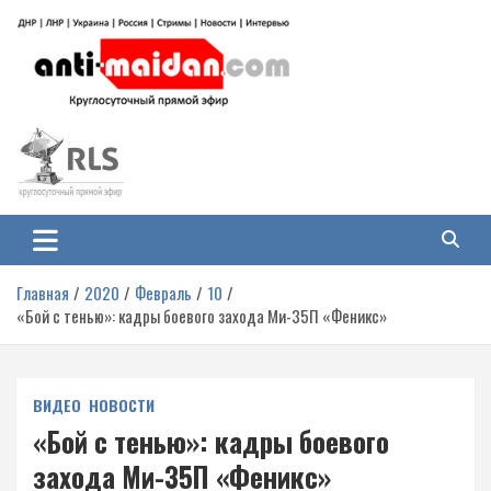
Перейти
к
содержимому
Антимайдан: Гражданская война
На сайте 'Антимайдан' вы найдете самые свежие новости и аналитику о
гражданской войне на Украине, включая события в Новороссии, ДНР,
на Украине
ЛНР и других регионах.
Главная
2020
Февраль
10
«Бой с тенью»: кадры боевого захода Ми-35П «Феникс»
ВИДЕО
НОВОСТИ
«Бой с тенью»: кадры боевого
захода Ми-35П «Феникс»