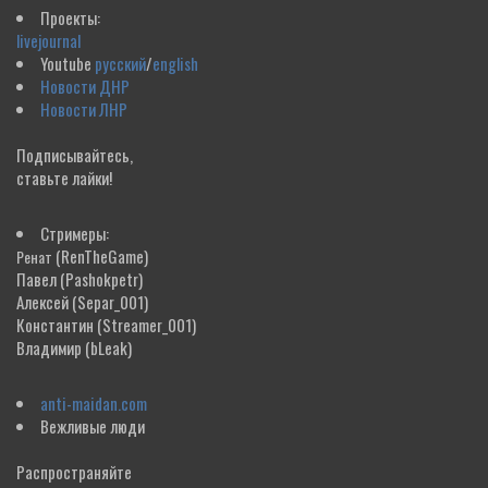
Проекты:
livejournal
Youtube
русский
/
english
Новости ДНР
Новости ЛНР
Подписывайтесь,
ставьте лайки!
Стримеры:
(RenTheGame)
Ренат
Павел
(Pashokpetr)
Алексей
(Separ_001)
Константин
(Streamer_001)
Владимир
(bLeak)
anti-maidan.com
Вежливые люди
Распространяйте