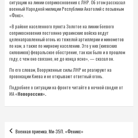
ситуацию на линии соприкосновения с ЛНР. Об этом рассказал
военный Народной милиции Республики Анатолий с позывным
«Фокс».
«В районе населенного пункта Золотое на линии боевого
соприкосновения постоянно украинские войска ведут
целенаправленный огонь из тяжелой артиллерии и минометов
по нам, а также по мирному населению. Это у них (киевских
силовиков) февральское обострение, так как было и в прошлом
году, с чем оно связано, не до конца ясно», — сказал он.
По его словам, Вооруженные силы ЛНР не реагируют на
провокации Киева и не открывают ответный огонь.
Подробнее о ситуации на фронте читайте в ночной сводке от
ИА «
Новороссия».
Навигация
Военная приемка. Ми-35П. «Феникс»
по