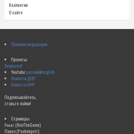
Коллектив
О сайте
Правила модерации
Проекты:
livejournal
Youtube
русский
/
english
Новости ДНР
Новости ЛНР
Подписывайтесь,
ставьте лайки!
Стримеры:
(RenTheGame)
Ренат
Павел
(Pashokpetr)