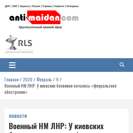
Перейти
к
содержимому
Антимайдан: Гражданская война
На сайте 'Антимайдан' вы найдете самые свежие новости и аналитику о
гражданской войне на Украине, включая события в Новороссии, ДНР,
на Украине
ЛНР и других регионах.
Главная
2020
Февраль
9
Военный НМ ЛНР: У киевских боевиков началось «февральское
обострение»
НОВОСТИ
Военный НМ ЛНР: У киевских