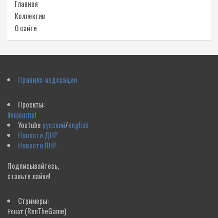
Главная
Коллектив
О сайте
Правила модерации
Проекты:
livejournal
Youtube
русский
/
english
Новости ДНР
Новости ЛНР
Подписывайтесь,
ставьте лайки!
Стримеры:
(RenTheGame)
Ренат