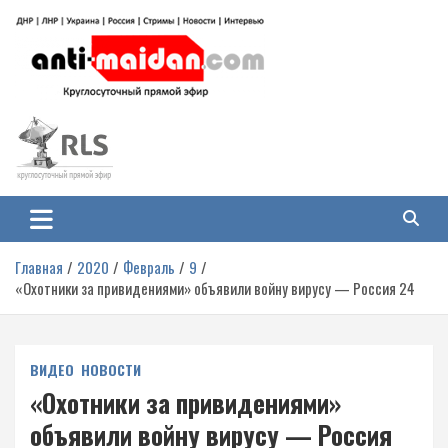
Перейти
к
содержимому
Антимайдан: Гражданская война
На сайте 'Антимайдан' вы найдете самые свежие новости и аналитику о
гражданской войне на Украине, включая события в Новороссии, ДНР,
на Украине
ЛНР и других регионах.
Главная
2020
Февраль
9
«Охотники за привидениями» объявили войну вирусу — Россия 24
ВИДЕО
НОВОСТИ
«Охотники за привидениями»
объявили войну вирусу — Россия