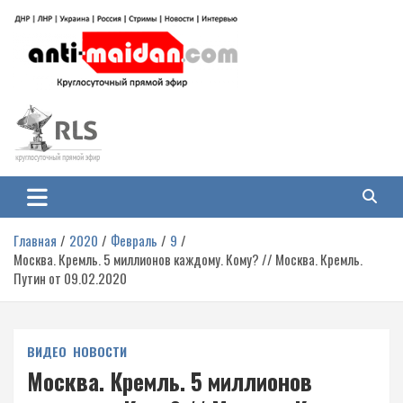
Перейти
к
содержимому
Антимайдан: Гражданская война
На сайте 'Антимайдан' вы найдете самые свежие новости и аналитику о
гражданской войне на Украине, включая события в Новороссии, ДНР,
на Украине
ЛНР и других регионах.
Главная
2020
Февраль
9
Москва. Кремль. 5 миллионов каждому. Кому? // Москва. Кремль.
Путин от 09.02.2020
ВИДЕО
НОВОСТИ
Москва. Кремль. 5 миллионов